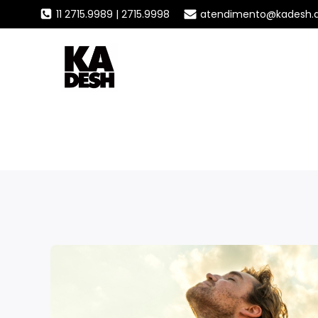
11 2715.9989 | 2715.9998
atendimento@kadesh.ar